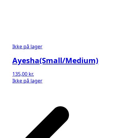
Ikke på lager
Ayesha(Small/Medium)
135,00
kr.
Ikke på lager