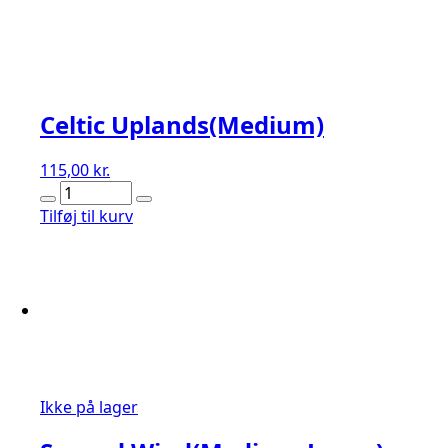
Celtic Uplands(Medium)
115,00
kr.
Celtic
Uplands(Medium)
Tilføj til kurv
antal
Ikke på lager