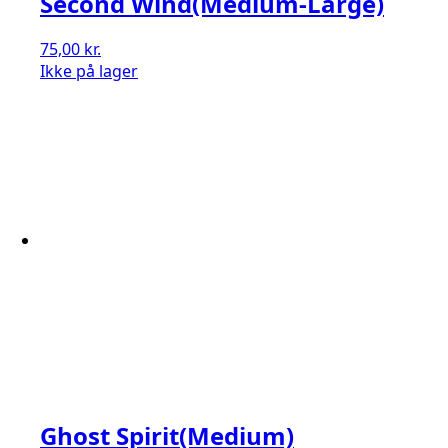
Second Wind(Medium-Large)
75,00
kr.
Ikke på lager
Ghost Spirit(Medium)