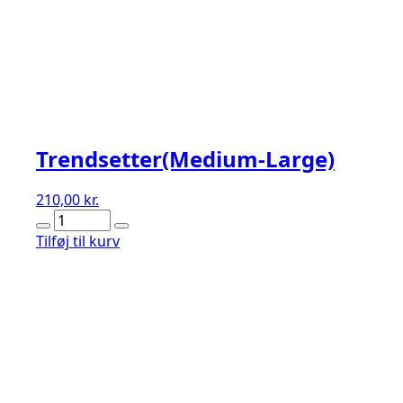
Trendsetter(Medium-Large)
210,00
kr.
Trendsetter(Medium-
Large)
Tilføj til kurv
antal