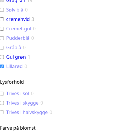
Grågrøn
14
Sølv blå
0
cremehvid
3
Cremet-gul
0
Pudderblå
0
Gråblå
0
Gul grøn
1
Lillarød
0
Lysforhold
Trives i sol
0
Trives i skygge
0
Trives i halvskygge
0
Farve på blomst