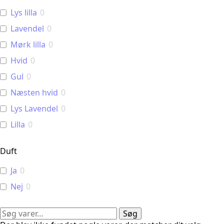
Lys lilla
0
Lavendel
0
Mørk lilla
0
Hvid
0
Gul
0
Næsten hvid
0
Lys Lavendel
0
Lilla
0
Duft
Ja
0
Nej
0
Søg
Søg
efter: