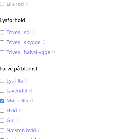
Lillarød
0
Lysforhold
Trives i sol
0
Trives i skygge
0
Trives i halvskygge
0
Farve på blomst
Lys lilla
0
Lavendel
0
Mørk lilla
0
Hvid
0
Gul
0
Næsten hvid
0