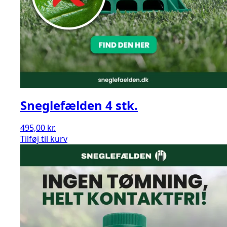
Sneglefælden 4 stk.
495,00
kr.
Sneglefælden
Tilføj til kurv
4
stk.
antal