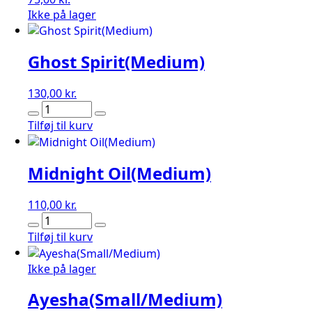
Ikke på lager
Ghost Spirit(Medium)
130,00
kr.
Ghost
Spirit(Medium)
Tilføj til kurv
antal
Midnight Oil(Medium)
110,00
kr.
Midnight
Oil(Medium)
Tilføj til kurv
antal
Ikke på lager
Ayesha(Small/Medium)