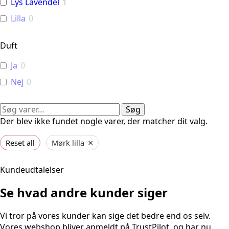
Lys Lavendel
1
Lilla
0
Duft
Ja
0
Nej
0
Søg
Søg
efter:
Der blev ikke fundet nogle varer, der matcher dit valg.
×
Reset all
Mørk lilla
Kundeudtalelser
Se hvad andre kunder siger
Vi tror på vores kunder kan sige det bedre end os selv.
Vores webshop bliver anmeldt på TrustPilot, og har nu