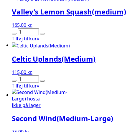
Valley’s Lemon Squash(medium)
165,00
kr.
Valley's
Lemon
Tilføj til kurv
Squash(medium)
antal
Celtic Uplands(Medium)
115,00
kr.
Celtic
Uplands(Medium)
Tilføj til kurv
antal
Ikke på lager
Second Wind(Medium-Large)
75,00
kr.