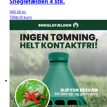
Sneglefælden 4 stk.
495,00
kr.
Sneglefælden
Tilføj til kurv
4
stk.
antal