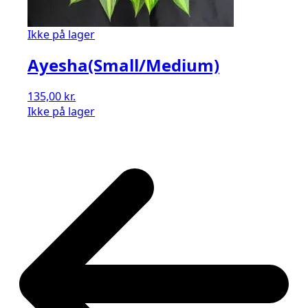
Ikke på lager
Ayesha(Small/Medium)
135,00
kr.
Ikke på lager