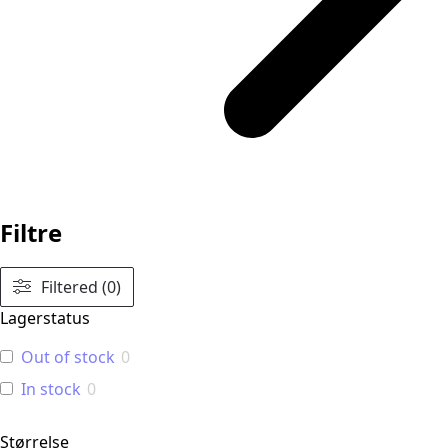
Filtre
Filtered (0)
Lagerstatus
Out of stock
0
In stock
0
Størrelse