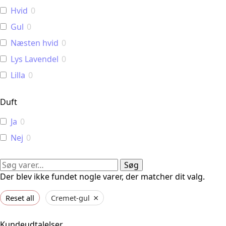
Hvid
0
Gul
0
Næsten hvid
0
Lys Lavendel
0
Lilla
0
Duft
Ja
0
Nej
0
Søg
Søg
efter:
Der blev ikke fundet nogle varer, der matcher dit valg.
×
Reset all
Cremet-gul
Kundeudtalelser