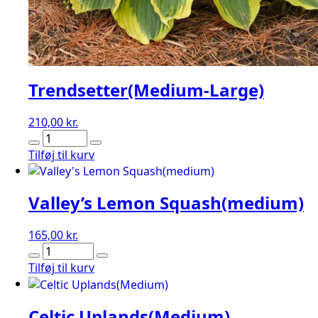
Trendsetter(Medium-Large)
210,00
kr.
Trendsetter(Medium-
Large)
Tilføj til kurv
antal
Valley’s Lemon Squash(medium)
165,00
kr.
Valley's
Lemon
Tilføj til kurv
Squash(medium)
antal
Celtic Uplands(Medium)