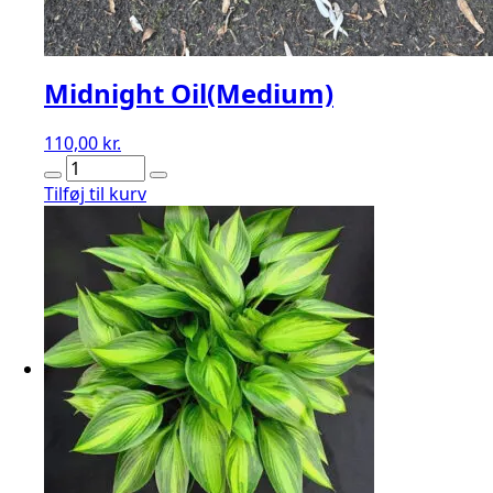
Midnight Oil(Medium)
110,00
kr.
Midnight
Oil(Medium)
Tilføj til kurv
antal