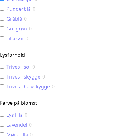
Pudderblå
0
Gråblå
0
Gul grøn
0
Lillarød
0
Lysforhold
Trives i sol
0
Trives i skygge
0
Trives i halvskygge
0
Farve på blomst
Lys lilla
0
Lavendel
0
Mørk lilla
0