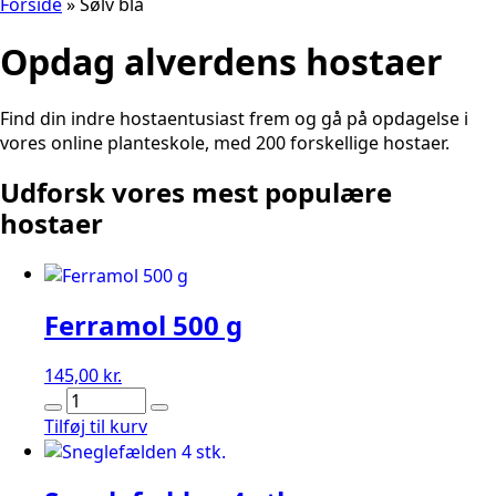
Forside
»
Sølv blå
Opdag alverdens hostaer
Find din indre hostaentusiast frem og gå på opdagelse i
vores online planteskole, med 200 forskellige hostaer.
Udforsk vores mest populære
hostaer
Ferramol 500 g
145,00
kr.
Ferramol
500
Tilføj til kurv
g
antal