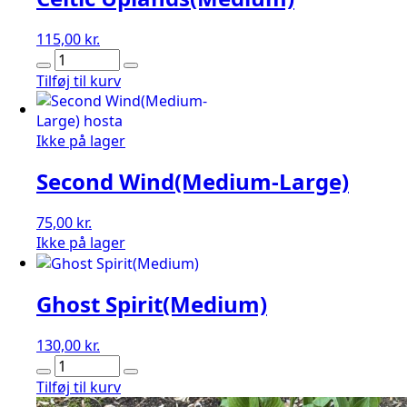
115,00
kr.
Celtic
Uplands(Medium)
Tilføj til kurv
antal
Ikke på lager
Second Wind(Medium-Large)
75,00
kr.
Ikke på lager
Ghost Spirit(Medium)
130,00
kr.
Ghost
Spirit(Medium)
Tilføj til kurv
antal