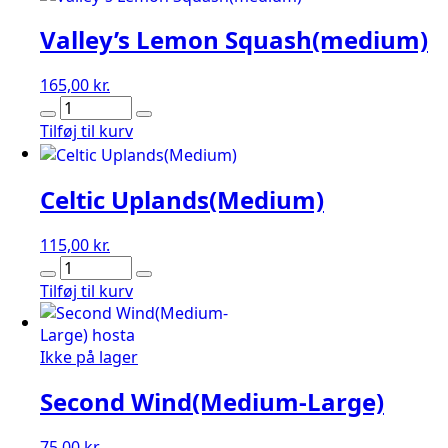
Valley’s Lemon Squash(medium)
165,00
kr.
Valley's
Lemon
Tilføj til kurv
Squash(medium)
antal
Celtic Uplands(Medium)
115,00
kr.
Celtic
Uplands(Medium)
Tilføj til kurv
antal
Ikke på lager
Second Wind(Medium-Large)
75,00
kr.