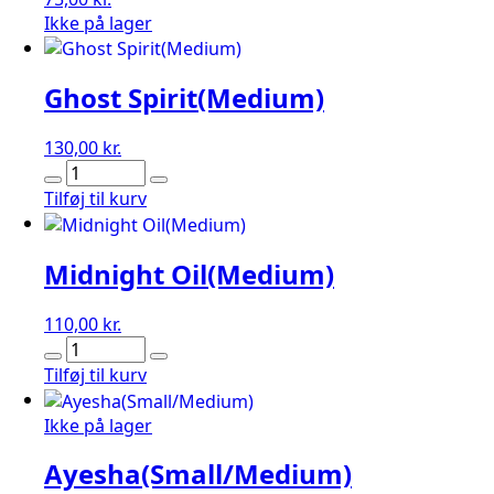
Ikke på lager
Ghost Spirit(Medium)
130,00
kr.
Ghost
Spirit(Medium)
Tilføj til kurv
antal
Midnight Oil(Medium)
110,00
kr.
Midnight
Oil(Medium)
Tilføj til kurv
antal
Ikke på lager
Ayesha(Small/Medium)