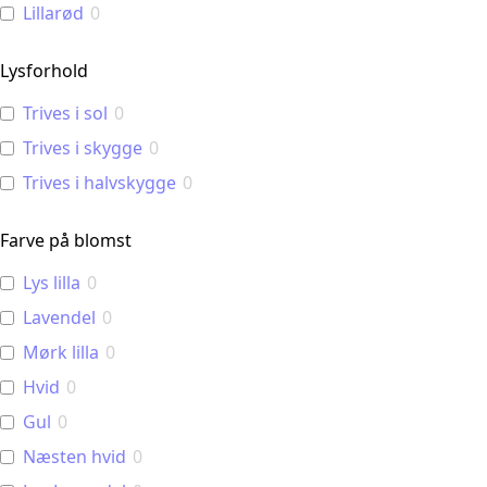
Lillarød
0
Lysforhold
Trives i sol
0
Trives i skygge
0
Trives i halvskygge
0
Farve på blomst
Lys lilla
0
Lavendel
0
Mørk lilla
0
Hvid
0
Gul
0
Næsten hvid
0