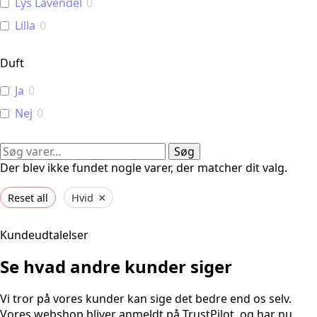
Lys Lavendel
0
Lilla
0
Duft
Ja
0
Nej
0
Søg
Søg
efter:
Der blev ikke fundet nogle varer, der matcher dit valg.
×
Reset all
Hvid
Kundeudtalelser
Se hvad andre kunder siger
Vi tror på vores kunder kan sige det bedre end os selv.
Vores webshop bliver anmeldt på TrustPilot, og har nu