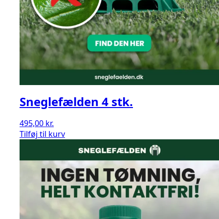
Sneglefælden 4 stk.
495,00
kr.
Sneglefælden
Tilføj til kurv
4
stk.
antal