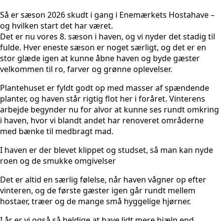
Så er sæson 2026 skudt i gang i
Enemærkets Hostahave
–
og hvilken start det har været.
Det er nu vores 8. sæson i haven, og vi nyder det stadig til
fulde. Hver eneste sæson er noget særligt, og det er en
stor glæde igen at kunne åbne haven og byde gæster
velkommen til ro, farver og grønne oplevelser.
Plantehuset er fyldt godt op med masser af spændende
planter, og haven står rigtig flot her i foråret. Vinterens
arbejde begynder nu for alvor at kunne ses rundt omkring
i haven, hvor vi blandt andet har renoveret områderne
med bænke til medbragt mad.
I haven er der blevet klippet og studset, så man kan nyde
roen og de smukke omgivelser
Det er altid en særlig følelse, når haven vågner op efter
vinteren, og de første gæster igen går rundt mellem
hostaer, træer og de mange små hyggelige hjørner.
I år er vi også så heldige at have lidt mere hjælp end