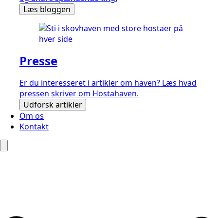
Læs bloggen
Presse
Er du interesseret i artikler om haven? Læs hvad
pressen skriver om Hostahaven.
Udforsk artikler
Om os
Kontakt
Search
for: