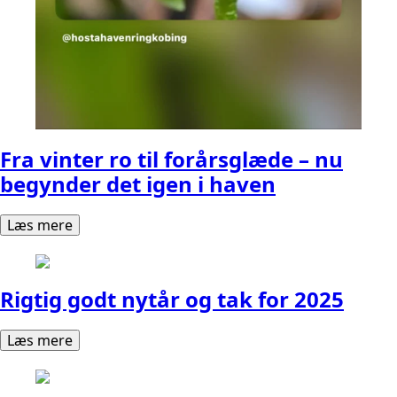
Fra vinter ro til forårsglæde – nu
begynder det igen i haven
Læs mere
Rigtig godt nytår og tak for 2025
Læs mere