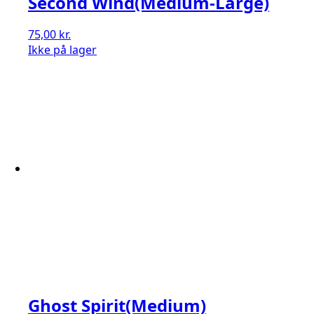
Second Wind(Medium-Large)
75,00
kr.
Ikke på lager
Ghost Spirit(Medium)