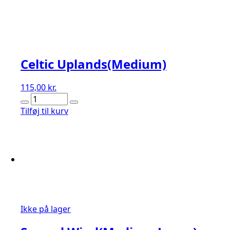
Celtic Uplands(Medium)
115,00
kr.
Celtic
Uplands(Medium)
Tilføj til kurv
antal
Ikke på lager