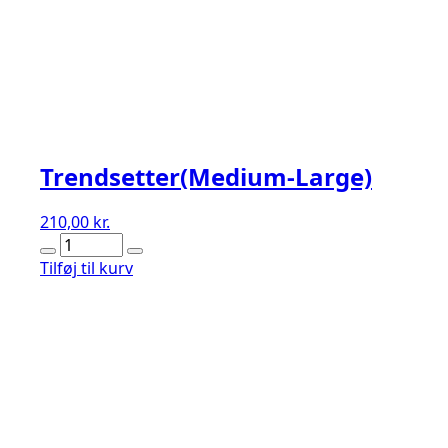
Trendsetter(Medium-Large)
210,00
kr.
Trendsetter(Medium-
Large)
Tilføj til kurv
antal