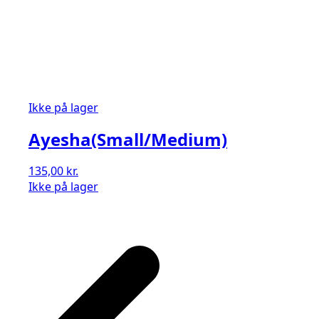
Ikke på lager
Ayesha(Small/Medium)
135,00
kr.
Ikke på lager