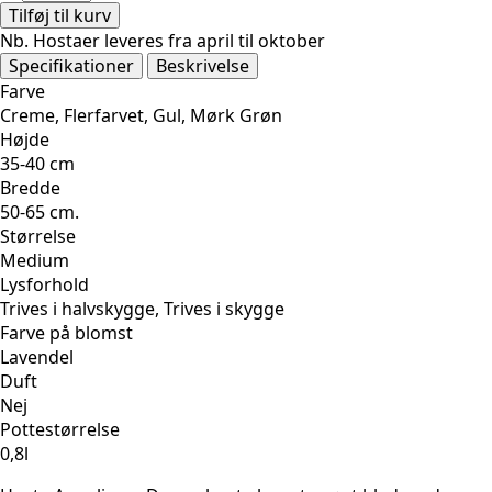
(Medium)
Tilføj til kurv
antal
Nb. Hostaer leveres fra april til oktober
Specifikationer
Beskrivelse
Farve
Creme, Flerfarvet, Gul, Mørk Grøn
Højde
35-40 cm
Bredde
50-65 cm.
Størrelse
Medium
Lysforhold
Trives i halvskygge, Trives i skygge
Farve på blomst
Lavendel
Duft
Nej
Pottestørrelse
0,8l