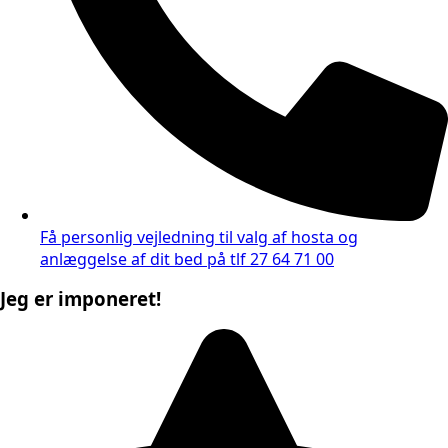
Få personlig vejledning til valg af hosta og
anlæggelse af dit bed på tlf 27 64 71 00
Jeg er imponeret!