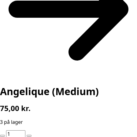
Angelique (Medium)
75,00
kr.
3 på lager
Angelique