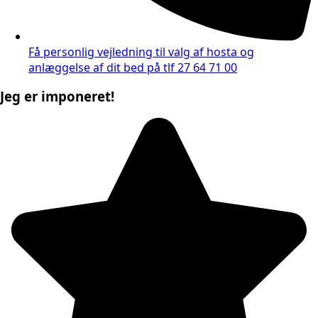
Få personlig vejledning til valg af hosta og
anlæggelse af dit bed på tlf 27 64 71 00
Jeg er imponeret!