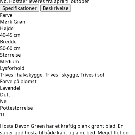
Nb. Hostaer leveres fra april til oktober
antal
Specifikationer
Beskrivelse
Farve
Mørk Grøn
Højde
40-45 cm
Bredde
50-60 cm
Størrelse
Medium
Lysforhold
Trives i halvskygge, Trives i skygge, Trives i sol
Farve på blomst
Lavendel
Duft
Nej
Pottestørrelse
1l
Hosta Devon Green har et kraftig blank grønt blad. En
super god hosta til både kant og alm. bed. Meget flot og