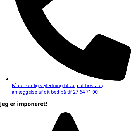
Få personlig vejledning til valg af hosta og
anlæggelse af dit bed på tlf 27 64 71 00
Jeg er imponeret!