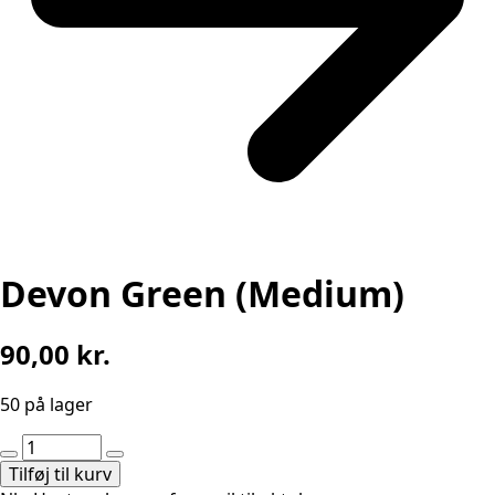
Devon Green (Medium)
90,00
kr.
50 på lager
Devon
Green
Tilføj til kurv
(Medium)