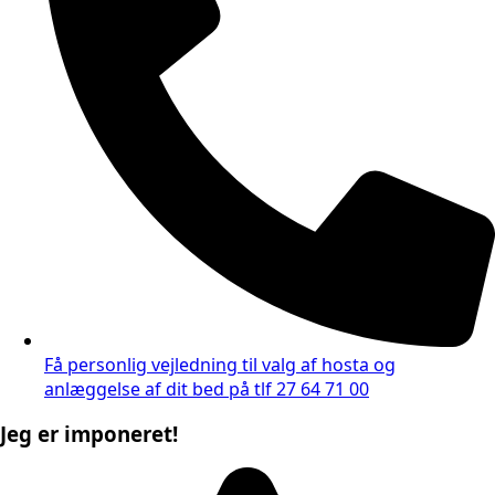
Få personlig vejledning til valg af hosta og
anlæggelse af dit bed på tlf 27 64 71 00
Jeg er imponeret!