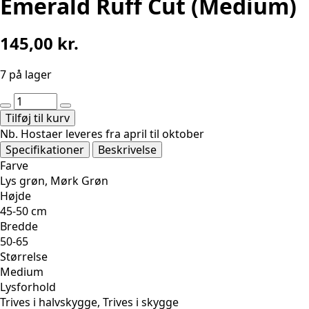
Emerald Ruff Cut (Medium)
145,00
kr.
7 på lager
Emerald
Ruff
Tilføj til kurv
Cut
Nb. Hostaer leveres fra april til oktober
(Medium)
Specifikationer
Beskrivelse
antal
Farve
Lys grøn, Mørk Grøn
Højde
45-50 cm
Bredde
50-65
Størrelse
Medium
Lysforhold
Trives i halvskygge, Trives i skygge