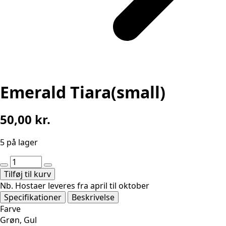
Emerald Tiara(small)
50,00
kr.
5 på lager
Emerald
Tiara(small)
Tilføj til kurv
antal
Nb. Hostaer leveres fra april til oktober
Specifikationer
Beskrivelse
Farve
Grøn, Gul