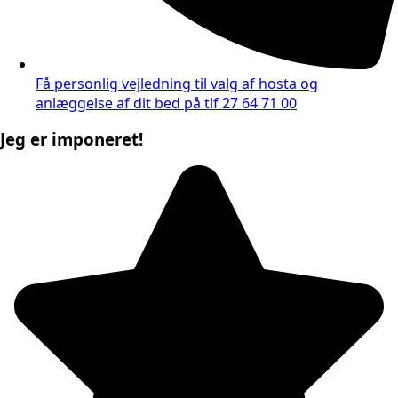
Få personlig vejledning til valg af hosta og
anlæggelse af dit bed på tlf 27 64 71 00
Jeg er imponeret!