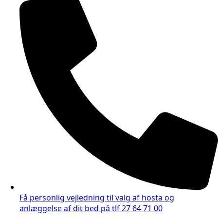
Få personlig vejledning til valg af hosta og
anlæggelse af dit bed på tlf 27 64 71 00