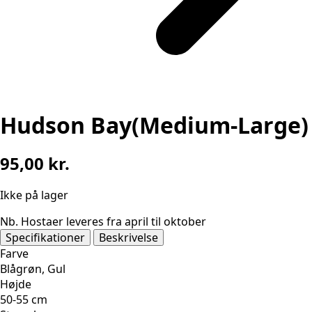
Hudson Bay(Medium-Large)
95,00
kr.
Ikke på lager
Nb. Hostaer leveres fra april til oktober
Specifikationer
Beskrivelse
Farve
Blågrøn, Gul
Højde
50-55 cm