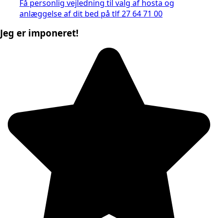
Få personlig vejledning til valg af hosta og
anlæggelse af dit bed på tlf 27 64 71 00
Jeg er imponeret!