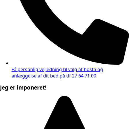
Få personlig vejledning til valg af hosta og
anlæggelse af dit bed på tlf 27 64 71 00
Jeg er imponeret!