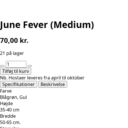
June Fever (Medium)
70,00
kr.
21 på lager
June
Fever
Tilføj til kurv
(Medium)
Nb. Hostaer leveres fra april til oktober
antal
Specifikationer
Beskrivelse
Farve
Blågrøn, Gul
Højde
35-40 cm
Bredde
50-65 cm.