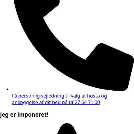
Få personlig vejledning til valg af hosta og
anlæggelse af dit bed på tlf 27 64 71 00
Jeg er imponeret!