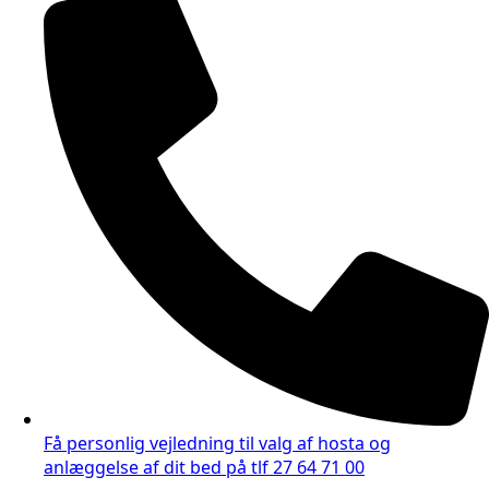
Få personlig vejledning til valg af hosta og
anlæggelse af dit bed på tlf 27 64 71 00