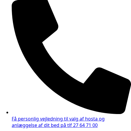
Få personlig vejledning til valg af hosta og
anlæggelse af dit bed på tlf 27 64 71 00