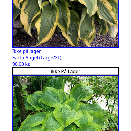
Ikke på lager
Earth Angel (Large/XL)
90,00
kr.
Ikke På Lager