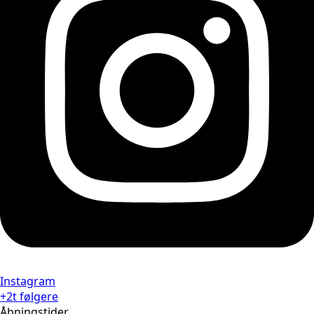
Instagram
+2t følgere
Åbningstider