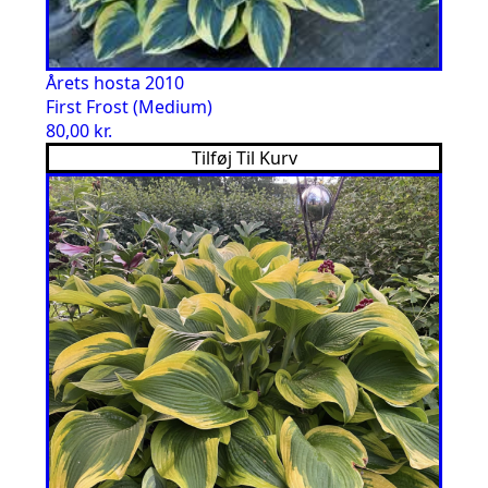
Årets hosta 2010
First Frost (Medium)
80,00
kr.
Tilføj Til Kurv