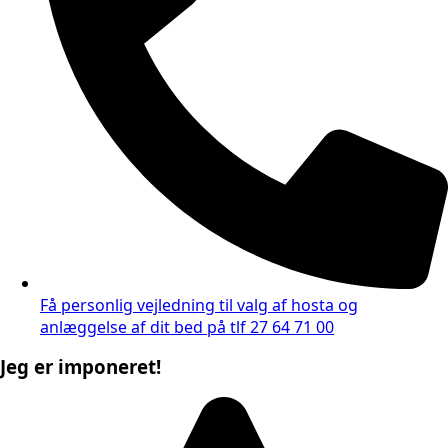
Få personlig vejledning til valg af hosta og
anlæggelse af dit bed på tlf 27 64 71 00
Jeg er imponeret!