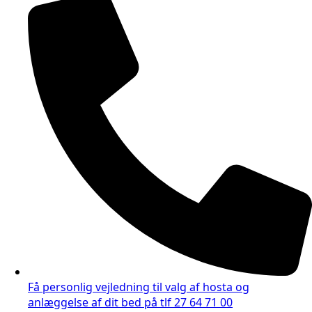
Få personlig vejledning til valg af hosta og
anlæggelse af dit bed på tlf 27 64 71 00