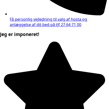
Få personlig vejledning til valg af hosta og
anlæggelse af dit bed på tlf 27 64 71 00
Jeg er imponeret!