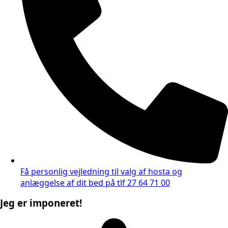
Få personlig vejledning til valg af hosta og
anlæggelse af dit bed på tlf 27 64 71 00
Jeg er imponeret!