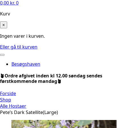
0,00
kr.
0
Kurv
×
Ingen varer i kurven.
Eller gå til kurven
Besøgshaven
🪴Ordre afgivet inden kl 12.00 søndag sendes
førstkommende mandag🪴
Forside
Shop
Alle Hostaer
Pete’s Dark Satellite(Large)