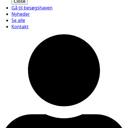
Close
Gå til besøgshaven
Nyheder
Se alle
Kontakt