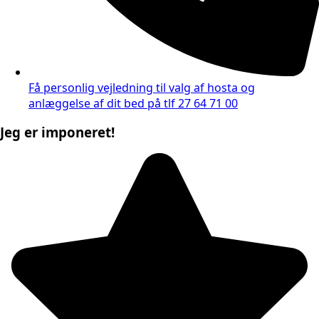
Få personlig vejledning til valg af hosta og
anlæggelse af dit bed på tlf 27 64 71 00
Jeg er imponeret!