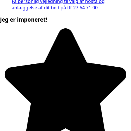
Få personlig vejledning til valg af hosta og
anlæggelse af dit bed på tlf 27 64 71 00
Jeg er imponeret!