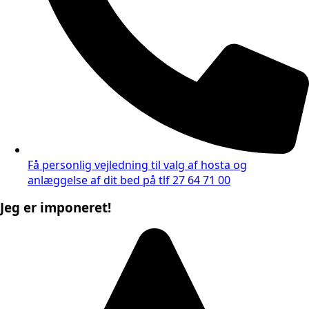
Få personlig vejledning til valg af hosta og
anlæggelse af dit bed på tlf 27 64 71 00
Jeg er imponeret!