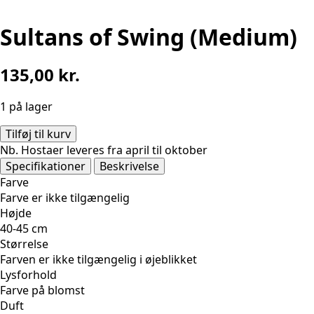
Sultans of Swing (Medium)
135,00
kr.
1 på lager
Sultans
Tilføj til kurv
of
Nb. Hostaer leveres fra april til oktober
Swing
Specifikationer
Beskrivelse
(Medium)
Farve
antal
Farve er ikke tilgængelig
Højde
40-45 cm
Størrelse
Farven er ikke tilgængelig i øjeblikket
Lysforhold
Farve på blomst
Duft