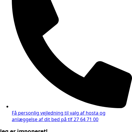
Få personlig vejledning til valg af hosta og
anlæggelse af dit bed på tlf 27 64 71 00
Jeg er imponeret!