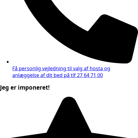
Få personlig vejledning til valg af hosta og
anlæggelse af dit bed på tlf 27 64 71 00
Jeg er imponeret!