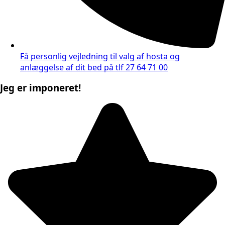
Få personlig vejledning til valg af hosta og
anlæggelse af dit bed på tlf 27 64 71 00
Jeg er imponeret!