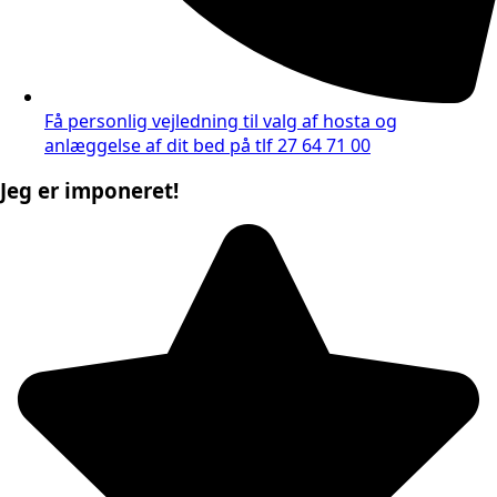
Få personlig vejledning til valg af hosta og
anlæggelse af dit bed på tlf 27 64 71 00
Jeg er imponeret!