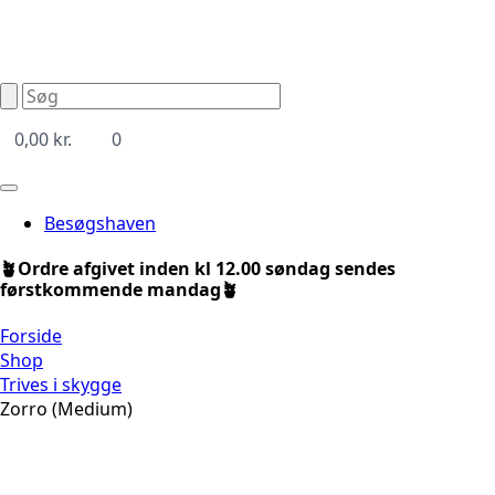
0,00
kr.
0
Besøgshaven
🪴Ordre afgivet inden kl 12.00 søndag sendes
førstkommende mandag🪴
Forside
Shop
Trives i skygge
Zorro (Medium)