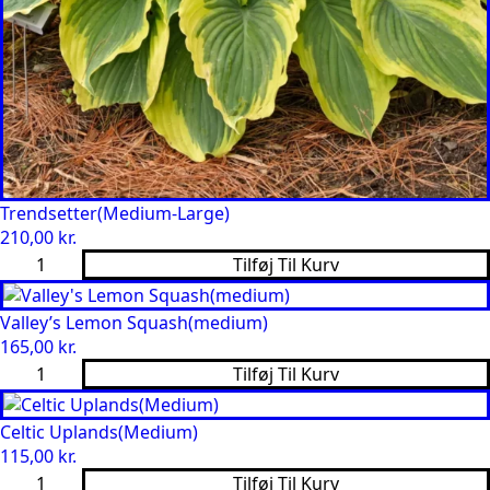
Trendsetter(Medium-Large)
210,00
kr.
Trendsetter(Medium-
Tilføj Til Kurv
Large)
antal
Valley’s Lemon Squash(medium)
165,00
kr.
Valley's
Tilføj Til Kurv
Lemon
Squash(medium)
antal
Celtic Uplands(Medium)
115,00
kr.
Celtic
Tilføj Til Kurv