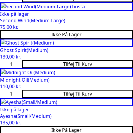
Uplands(Medium)
antal
Ikke på lager
Second Wind(Medium-Large)
75,00
kr.
Ikke På Lager
Ghost Spirit(Medium)
130,00
kr.
Ghost
Tilføj Til Kurv
Spirit(Medium)
antal
Midnight Oil(Medium)
110,00
kr.
Midnight
Tilføj Til Kurv
Oil(Medium)
antal
Ikke på lager
Ayesha(Small/Medium)
135,00
kr.
Ikke På Lager