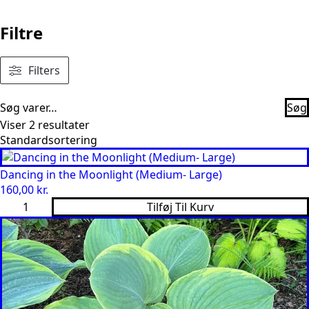
Filtre
Filters
Søg
Søg
efter:
Viser 2 resultater
Dancing in the Moonlight (Medium- Large)
160,00
kr.
Dancing
Tilføj Til Kurv
in
the
Moonlight
(Medium-
Large)
antal