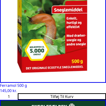
Ferramol 500 g
145,00
kr.
Ferramol
Tilføj Til Kurv
500
g