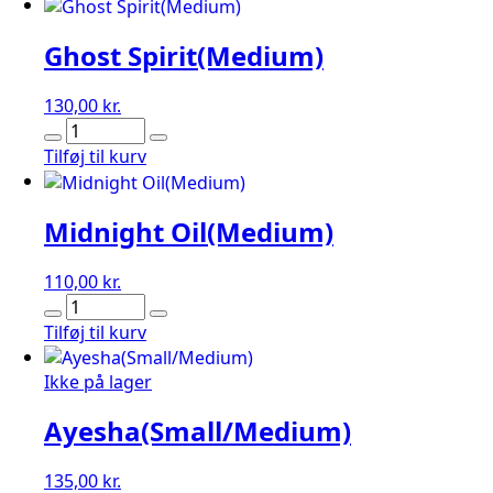
Ghost Spirit(Medium)
130,00
kr.
Ghost
Spirit(Medium)
Tilføj til kurv
antal
Midnight Oil(Medium)
110,00
kr.
Midnight
Oil(Medium)
Tilføj til kurv
antal
Ikke på lager
Ayesha(Small/Medium)
135,00
kr.