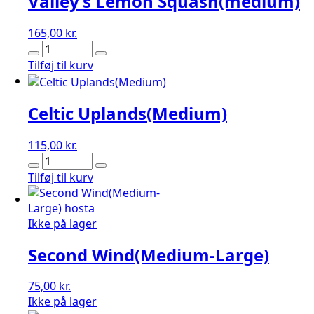
Valley’s Lemon Squash(medium)
165,00
kr.
Valley's
Lemon
Tilføj til kurv
Squash(medium)
antal
Celtic Uplands(Medium)
115,00
kr.
Celtic
Uplands(Medium)
Tilføj til kurv
antal
Ikke på lager
Second Wind(Medium-Large)
75,00
kr.
Ikke på lager