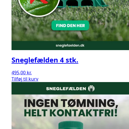
Sneglefælden 4 stk.
495,00
kr.
Sneglefælden
Tilføj til kurv
4
stk.
antal