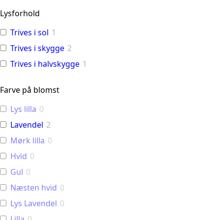
Lysforhold
Trives i sol
1
Trives i skygge
2
Trives i halvskygge
1
Farve på blomst
Lys lilla
0
Lavendel
2
Mørk lilla
0
Hvid
0
Gul
0
Næsten hvid
0
Lys Lavendel
0
Lilla
0