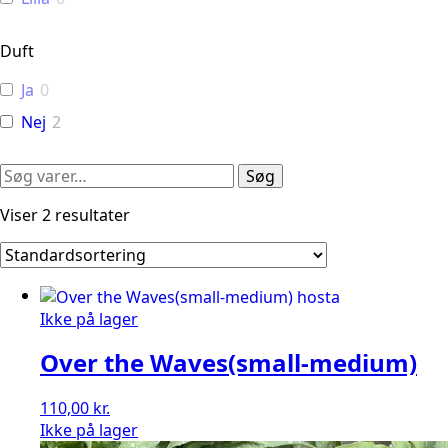
Duft
Ja
0
Nej
2
Søg
Søg
efter:
Viser 2 resultater
Ikke på lager
Over the Waves(small-medium)
110,00
kr.
Ikke på lager