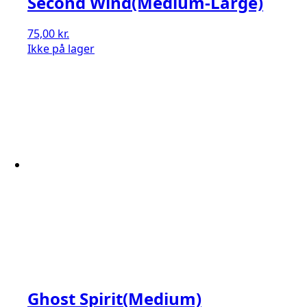
Second Wind(Medium-Large)
75,00
kr.
Ikke på lager
Ghost Spirit(Medium)