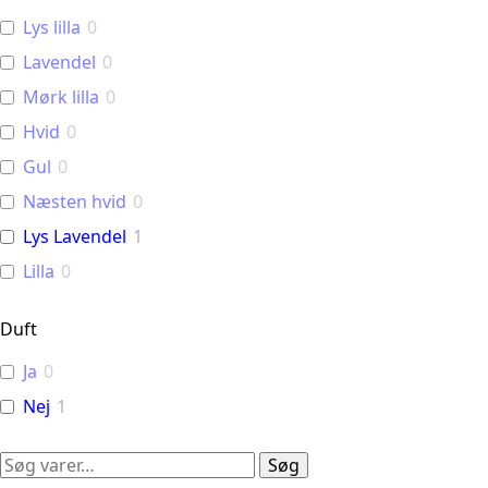
Lys lilla
0
Lavendel
0
Mørk lilla
0
Hvid
0
Gul
0
Næsten hvid
0
Lys Lavendel
1
Lilla
0
Duft
Ja
0
Nej
1
Søg
Søg
efter: