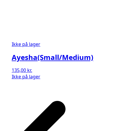
Ikke på lager
Ayesha(Small/Medium)
135,00
kr.
Ikke på lager