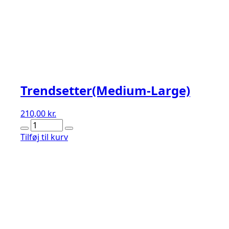
Trendsetter(Medium-Large)
210,00
kr.
Trendsetter(Medium-
Large)
Tilføj til kurv
antal