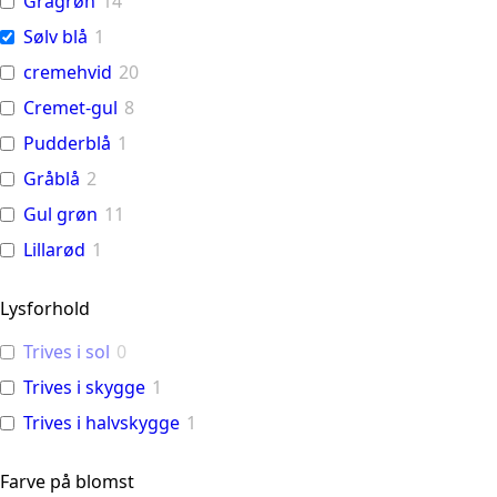
Grågrøn
14
Sølv blå
1
cremehvid
20
Cremet-gul
8
Pudderblå
1
Gråblå
2
Gul grøn
11
Lillarød
1
Lysforhold
Trives i sol
0
Trives i skygge
1
Trives i halvskygge
1
Farve på blomst