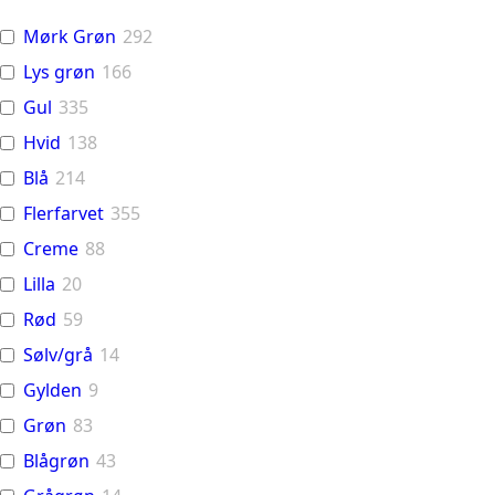
Mørk Grøn
292
Lys grøn
166
Gul
335
Hvid
138
Blå
214
Flerfarvet
355
Creme
88
Lilla
20
Rød
59
Sølv/grå
14
Gylden
9
Grøn
83
Blågrøn
43