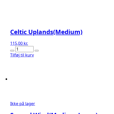
Celtic Uplands(Medium)
115,00
kr.
Celtic
Uplands(Medium)
Tilføj til kurv
antal
Ikke på lager