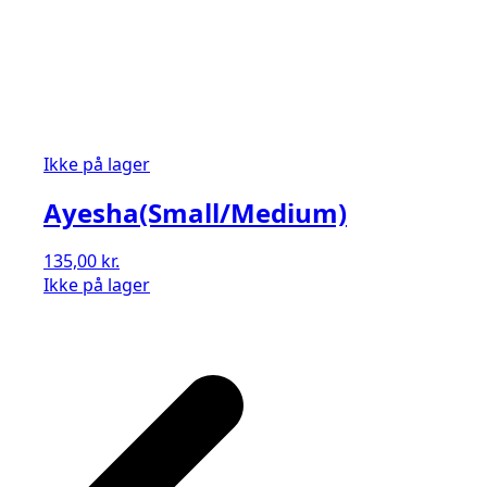
Ikke på lager
Ayesha(Small/Medium)
135,00
kr.
Ikke på lager