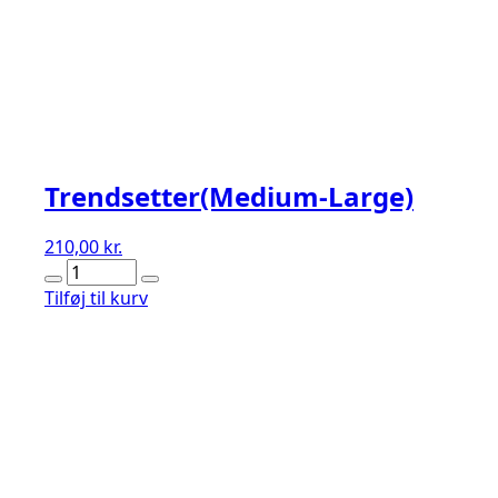
Trendsetter(Medium-Large)
210,00
kr.
Trendsetter(Medium-
Large)
Tilføj til kurv
antal