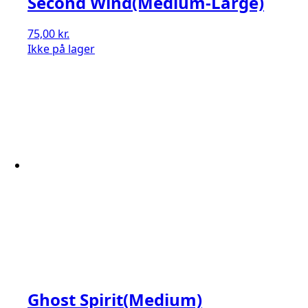
Second Wind(Medium-Large)
75,00
kr.
Ikke på lager
Ghost Spirit(Medium)