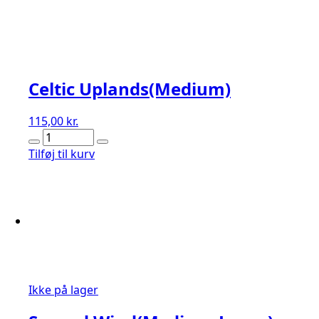
Celtic Uplands(Medium)
115,00
kr.
Celtic
Uplands(Medium)
Tilføj til kurv
antal
Ikke på lager