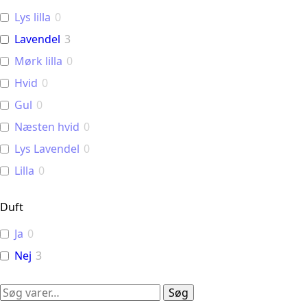
Lys lilla
0
Lavendel
3
Mørk lilla
0
Hvid
0
Gul
0
Næsten hvid
0
Lys Lavendel
0
Lilla
0
Duft
Ja
0
Nej
3
Søg
Søg
efter: