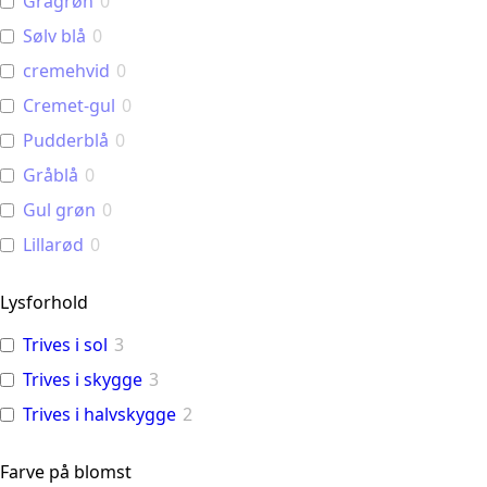
Grågrøn
0
Sølv blå
0
cremehvid
0
Cremet-gul
0
Pudderblå
0
Gråblå
0
Gul grøn
0
Lillarød
0
Lysforhold
Trives i sol
3
Trives i skygge
3
Trives i halvskygge
2
Farve på blomst