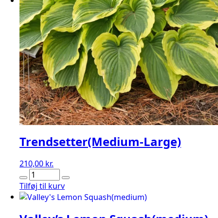
Trendsetter(Medium-Large)
210,00
kr.
Trendsetter(Medium-
Large)
Tilføj til kurv
antal