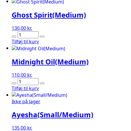
Ghost Spirit(Medium)
130,00
kr.
Ghost
Spirit(Medium)
Tilføj til kurv
antal
Midnight Oil(Medium)
110,00
kr.
Midnight
Oil(Medium)
Tilføj til kurv
antal
Ikke på lager
Ayesha(Small/Medium)
135,00
kr.