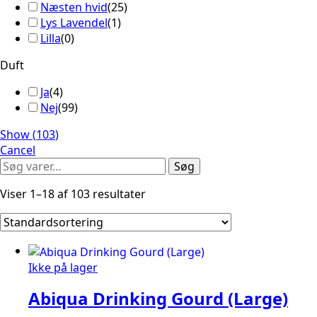
Næsten hvid
(
25
)
Lys Lavendel
(
1
)
Lilla
(
0
)
Duft
Ja
(
4
)
Nej
(
99
)
Show
(
103
)
Cancel
Søg
Søg
efter:
Viser 1–18 af 103 resultater
Ikke på lager
Abiqua Drinking Gourd (Large)