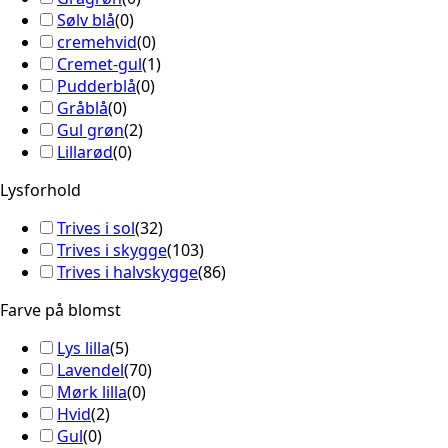
Sølv blå
(
0
)
cremehvid
(
0
)
Cremet-gul
(
1
)
Pudderblå
(
0
)
Gråblå
(
0
)
Gul grøn
(
2
)
Lillarød
(
0
)
Lysforhold
Trives i sol
(
32
)
Trives i skygge
(
103
)
Trives i halvskygge
(
86
)
Farve på blomst
Lys lilla
(
5
)
Lavendel
(
70
)
Mørk lilla
(
0
)
Hvid
(
2
)
Gul
(
0
)