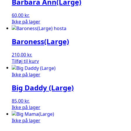
Barbara Ann(Large)
60,00
kr.
Ikke på lager
Baroness(Large)
210,00
kr.
Baroness(Large)
Tilføj til kurv
antal
Ikke på lager
Big Daddy (Large)
85,00
kr.
Ikke på lager
Ikke på lager