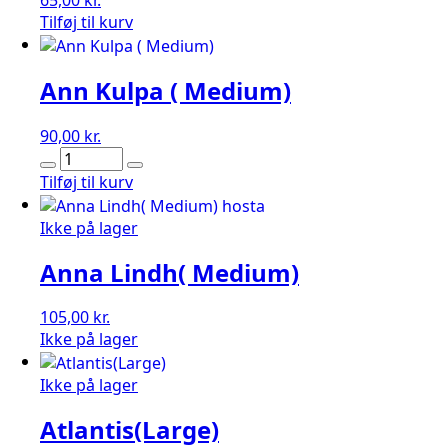
65,00
kr.
American
Tilføj til kurv
Halo(Large)
antal
Ann Kulpa ( Medium)
90,00
kr.
Ann
Kulpa
Tilføj til kurv
(
Medium)
Ikke på lager
antal
Anna Lindh( Medium)
105,00
kr.
Ikke på lager
Ikke på lager
Atlantis(Large)