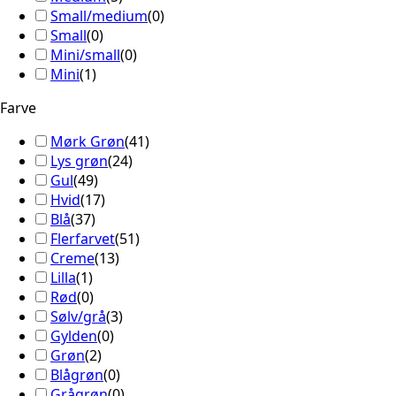
Small/medium
(
0
)
Small
(
0
)
Mini/small
(
0
)
Mini
(
1
)
Farve
Mørk Grøn
(
41
)
Lys grøn
(
24
)
Gul
(
49
)
Hvid
(
17
)
Blå
(
37
)
Flerfarvet
(
51
)
Creme
(
13
)
Lilla
(
1
)
Rød
(
0
)
Sølv/grå
(
3
)
Gylden
(
0
)
Grøn
(
2
)
Blågrøn
(
0
)
Grågrøn
(
0
)