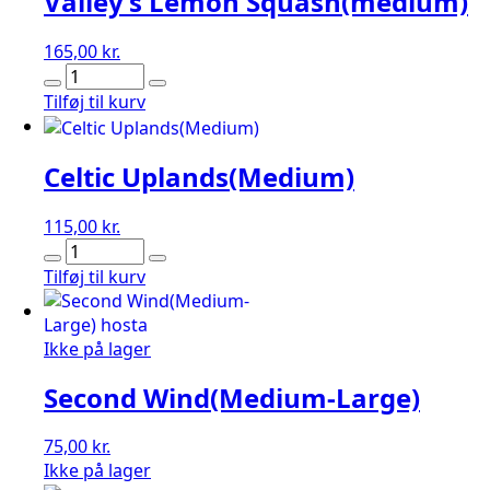
Valley’s Lemon Squash(medium)
165,00
kr.
Valley's
Lemon
Tilføj til kurv
Squash(medium)
antal
Celtic Uplands(Medium)
115,00
kr.
Celtic
Uplands(Medium)
Tilføj til kurv
antal
Ikke på lager
Second Wind(Medium-Large)
75,00
kr.
Ikke på lager