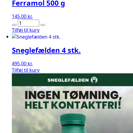
Ferramol 500 g
145,00
kr.
Ferramol
500
Tilføj til kurv
g
antal
Sneglefælden 4 stk.
495,00
kr.
Sneglefælden
Tilføj til kurv
4
stk.
antal