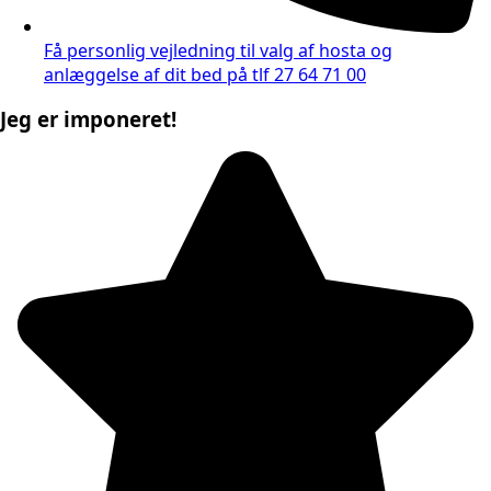
Få personlig vejledning til valg af hosta og
anlæggelse af dit bed på tlf 27 64 71 00
Jeg er imponeret!