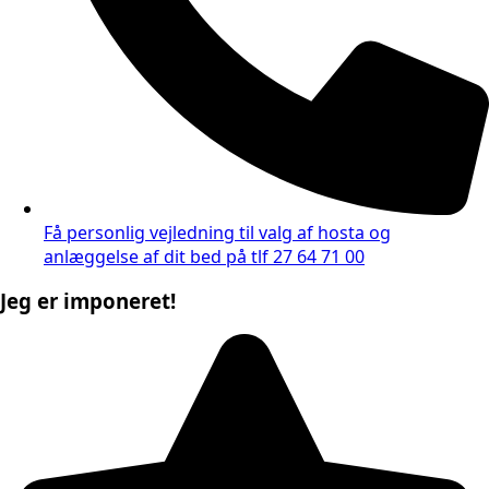
Få personlig vejledning til valg af hosta og
anlæggelse af dit bed på tlf 27 64 71 00
Jeg er imponeret!