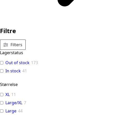
Filtre
Filters
Lagerstatus
Out of stock
173
In stock
41
Størrelse
XL
11
Large/XL
7
Large
44