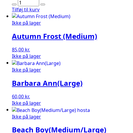
Asian
Splash
Tilføj til kurv
Mountain
(
Ikke på lager
Medium)
Autumn Frost (Medium)
antal
85,00
kr.
Ikke på lager
Ikke på lager
Barbara Ann(Large)
60,00
kr.
Ikke på lager
Ikke på lager
Beach Boy(Medium/Large)