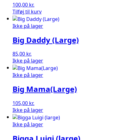
100,00
kr.
Ben
Tilføj til kurv
Vernooij
(Medium)
Ikke på lager
antal
Big Daddy (Large)
85,00
kr.
Ikke på lager
Ikke på lager
Big Mama(Large)
105,00
kr.
Ikke på lager
Ikke på lager
Bigga Luigi (large)