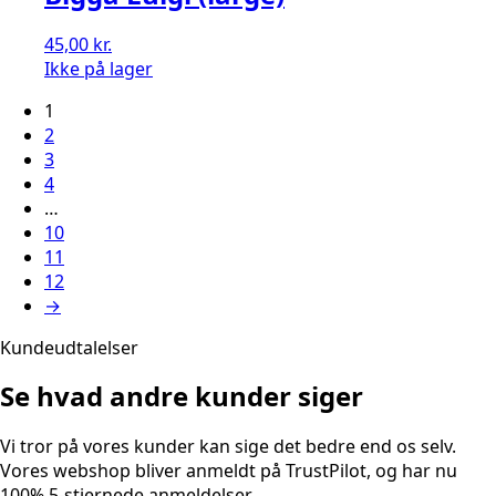
45,00
kr.
Ikke på lager
1
2
3
4
…
10
11
12
→
Kundeudtalelser
Se hvad andre kunder siger
Vi tror på vores kunder kan sige det bedre end os selv.
Vores webshop bliver anmeldt på TrustPilot, og har nu
100% 5-stjernede anmeldelser.