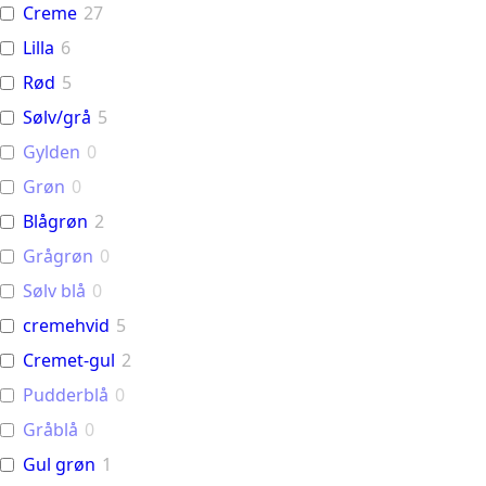
Creme
27
Lilla
6
Rød
5
Sølv/grå
5
Gylden
0
Grøn
0
Blågrøn
2
Grågrøn
0
Sølv blå
0
cremehvid
5
Cremet-gul
2
Pudderblå
0
Gråblå
0
Gul grøn
1