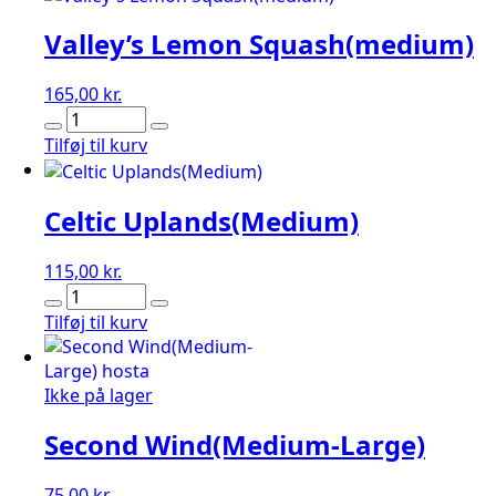
Valley’s Lemon Squash(medium)
165,00
kr.
Valley's
Lemon
Tilføj til kurv
Squash(medium)
antal
Celtic Uplands(Medium)
115,00
kr.
Celtic
Uplands(Medium)
Tilføj til kurv
antal
Ikke på lager
Second Wind(Medium-Large)
75,00
kr.