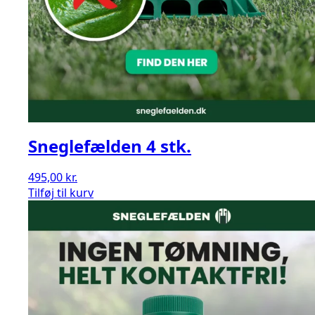
Sneglefælden 4 stk.
495,00
kr.
Sneglefælden
Tilføj til kurv
4
stk.
antal