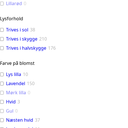
Lillarød
0
Lysforhold
Trives i sol
38
Trives i skygge
210
Trives i halvskygge
176
Farve på blomst
Lys lilla
10
Lavendel
150
Mørk lilla
0
Hvid
3
Gul
0
Næsten hvid
37