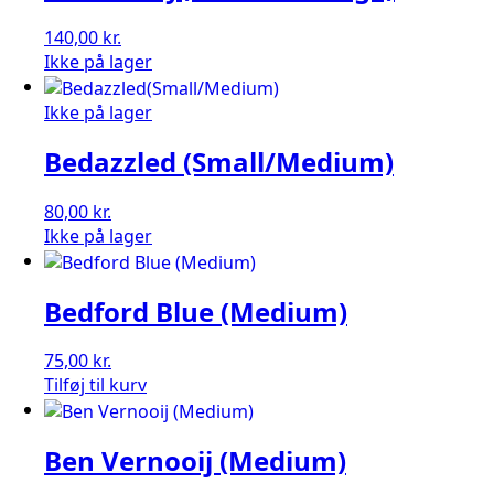
140,00
kr.
Ikke på lager
Ikke på lager
Bedazzled (Small/Medium)
80,00
kr.
Ikke på lager
Bedford Blue (Medium)
75,00
kr.
Bedford
Tilføj til kurv
Blue
(Medium)
Ben Vernooij (Medium)
antal