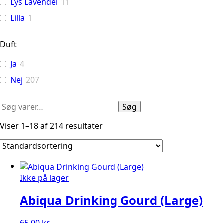
Lys Lavendel
11
Lilla
1
Duft
Ja
4
Nej
207
Søg
Søg
efter:
Viser 1–18 af 214 resultater
Ikke på lager
Abiqua Drinking Gourd (Large)
65,00
kr.