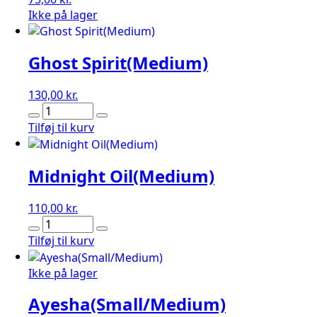
Ikke på lager
Ghost Spirit(Medium)
130,00
kr.
Ghost
Spirit(Medium)
Tilføj til kurv
antal
Midnight Oil(Medium)
110,00
kr.
Midnight
Oil(Medium)
Tilføj til kurv
antal
Ikke på lager
Ayesha(Small/Medium)