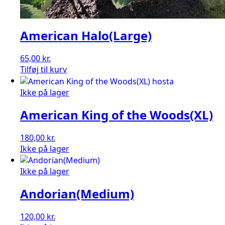
American Halo(Large)
65,00
kr.
American
Tilføj til kurv
Halo(Large)
antal
Ikke på lager
American King of the Woods(XL)
180,00
kr.
Ikke på lager
Ikke på lager
Andorian(Medium)
120,00
kr.