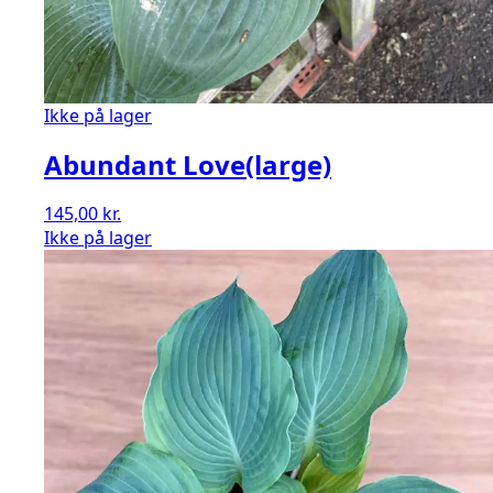
Ikke på lager
Abundant Love(large)
145,00
kr.
Ikke på lager