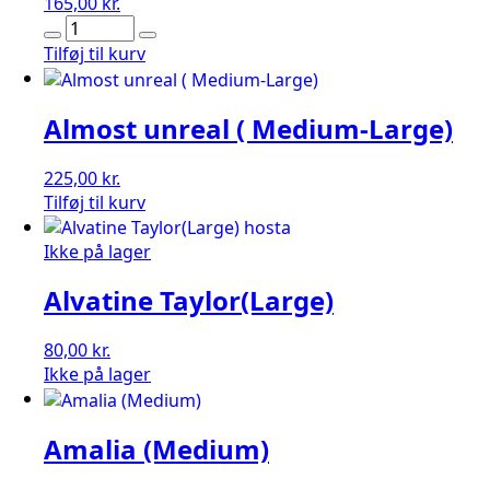
165,00
kr.
Almost
(Medium)
Tilføj til kurv
antal
Almost unreal ( Medium-Large)
225,00
kr.
Almost
Tilføj til kurv
unreal
(
Ikke på lager
Medium-
Alvatine Taylor(Large)
Large)
antal
80,00
kr.
Ikke på lager
Amalia (Medium)