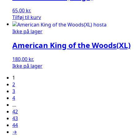
65,00
kr.
American
Tilføj til kurv
Halo(Large)
antal
Ikke på lager
American King of the Woods(XL)
180,00
kr.
Ikke på lager
1
2
3
4
…
42
43
44
→