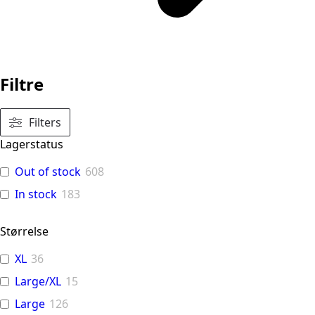
Filtre
Filters
Lagerstatus
Out of stock
608
In stock
183
Størrelse
XL
36
Large/XL
15
Large
126