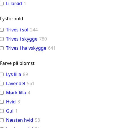
Lillarød
1
Lysforhold
Trives i sol
244
Trives i skygge
780
Trives i halvskygge
641
Farve på blomst
Lys lilla
89
Lavendel
561
Mørk lilla
4
Hvid
8
Gul
1
Næsten hvid
58