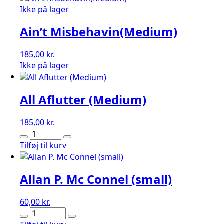
Ikke på lager
Ain’t Misbehavin(Medium)
185,00
kr.
Ikke på lager
All Aflutter (Medium)
185,00
kr.
All
Aflutter
Tilføj til kurv
(Medium)
antal
Allan P. Mc Connel (small)
60,00
kr.
Allan
P.