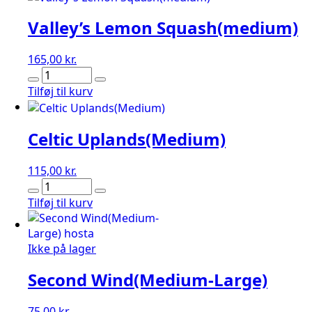
Valley’s Lemon Squash(medium)
165,00
kr.
Valley's
Lemon
Tilføj til kurv
Squash(medium)
antal
Celtic Uplands(Medium)
115,00
kr.
Celtic
Uplands(Medium)
Tilføj til kurv
antal
Ikke på lager
Second Wind(Medium-Large)
75,00
kr.