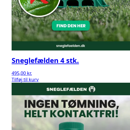
Sneglefælden 4 stk.
495,00
kr.
Sneglefælden
Tilføj til kurv
4
stk.
antal