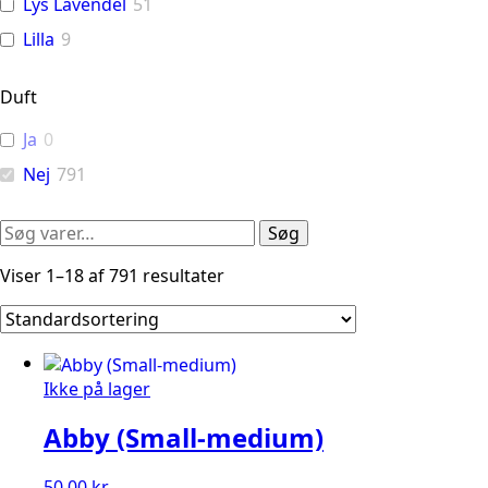
Lys Lavendel
51
Lilla
9
Duft
Ja
0
Nej
791
Søg
Søg
efter:
Viser 1–18 af 791 resultater
Ikke på lager
Abby (Small-medium)
50,00
kr.