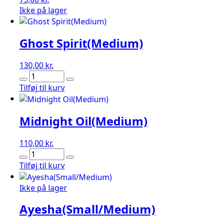
Ikke på lager
Ghost Spirit(Medium)
130,00
kr.
Ghost
Spirit(Medium)
Tilføj til kurv
antal
Midnight Oil(Medium)
110,00
kr.
Midnight
Oil(Medium)
Tilføj til kurv
antal
Ikke på lager
Ayesha(Small/Medium)