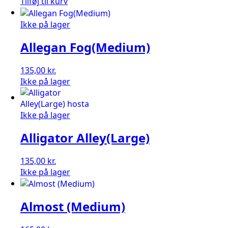
Tilføj til kurv
Mc
Connel
Ikke på lager
(small)
Allegan Fog(Medium)
antal
135,00
kr.
Ikke på lager
Ikke på lager
Alligator Alley(Large)
135,00
kr.
Ikke på lager
Almost (Medium)