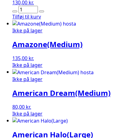
130,00
kr.
Amalia
(Medium)
Tilføj til kurv
antal
Ikke på lager
Amazone(Medium)
135,00
kr.
Ikke på lager
Ikke på lager
American Dream(Medium)
80,00
kr.
Ikke på lager
American Halo(Large)