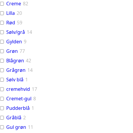
Creme
82
Lilla
20
Rød
59
Sølv/grå
14
Gylden
9
Grøn
77
Blågrøn
42
Grågrøn
14
Sølv blå
1
cremehvid
17
Cremet-gul
8
Pudderblå
1
Gråblå
2
Gul grøn
11